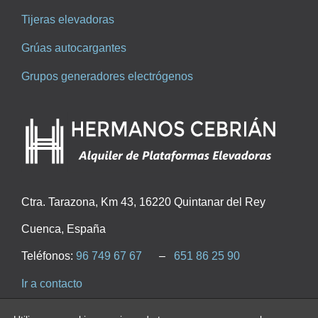
Tijeras elevadoras
Grúas autocargantes
Grupos generadores electrógenos
Ctra. Tarazona, Km 43, 16220 Quintanar del Rey
Cuenca, España
Teléfonos:
96 749 67 67
–
651 86 25 90
Ir a contacto
Esto es lo que dicen de nosotros en
Google